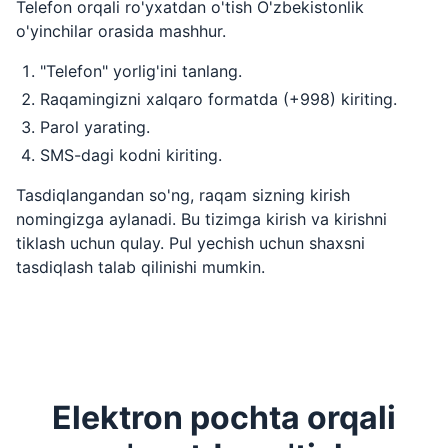
Telefon orqali ro'yxatdan o'tish O'zbekistonlik
o'yinchilar orasida mashhur.
"Telefon" yorlig'ini tanlang.
Raqamingizni xalqaro formatda (+998) kiriting.
Parol yarating.
SMS-dagi kodni kiriting.
Tasdiqlangandan so'ng, raqam sizning kirish
nomingizga aylanadi. Bu tizimga kirish va kirishni
tiklash uchun qulay. Pul yechish uchun shaxsni
tasdiqlash talab qilinishi mumkin.
Elektron pochta orqali