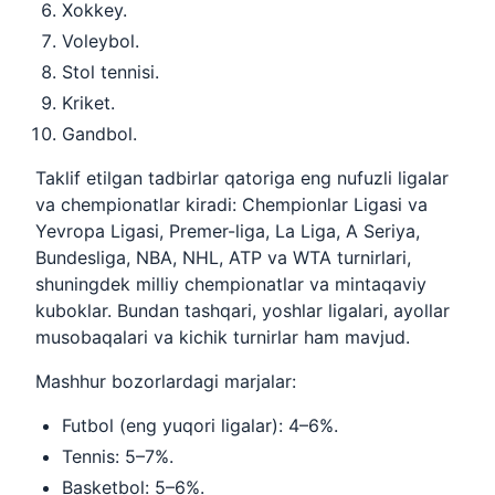
Xokkey.
Voleybol.
Stol tennisi.
Kriket.
Gandbol.
Taklif etilgan tadbirlar qatoriga eng nufuzli ligalar
va chempionatlar kiradi: Chempionlar Ligasi va
Yevropa Ligasi, Premer-liga, La Liga, A Seriya,
Bundesliga, NBA, NHL, ATP va WTA turnirlari,
shuningdek milliy chempionatlar va mintaqaviy
kuboklar. Bundan tashqari, yoshlar ligalari, ayollar
musobaqalari va kichik turnirlar ham mavjud.
Mashhur bozorlardagi marjalar:
Futbol (eng yuqori ligalar): 4–6%.
Tennis: 5–7%.
Basketbol: 5–6%.