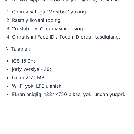
Qidiruv satriga "Mostbet" yozing.
Rasmiy ilovani toping.
"Yuklab olish" tugmasini bosing.
O'rnatishni Face ID / Touch ID orqali tasdiqlang.
💡 Talablar:
iOS 15.0+;
joriy versiya 4.19;
hajmi 217,1 MB;
Wi-Fi yoki LTE ulanishi.
Ekran aniqligi 1334×750 piksel yoki undan yuqori.