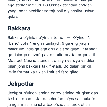
ega stollar mavjud. Bu O'zbekistondan bo'lgan
yangi boshlovchilar va tajribali o'yinchilar uchun
qulay.
Bakkara
Bakkara o'yinida o'yinchi tomon — "O'yinchi",
"Bank" yoki "Teng"ni tanlaydi. 9 ga eng yaqin
ballar yig'indisiga ega qo'l g'alaba qiladi. Kartalar
qoidalarga muvofiq avtomatik tarzda tarqatiladi.
Mostbet Casino standart onlayn versiya va diler
bilan jonli bakkara taklif etadi. Qoidalari bir xil,
lekin format va tikish limitlari farq qiladi.
Jekpotlar
Jeckpot o'yinchilarning garovlarining bir qismidan
tashkil topadi. Ular qancha faol o'ynasa, mukofot
jamg'armasi shuncha tez o'sadi. Ishtirok etish