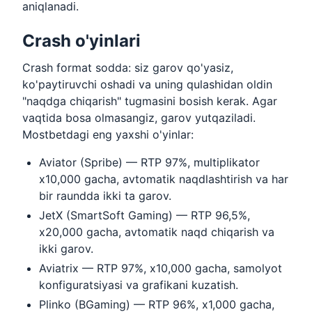
aniqlanadi.
Crash o'yinlari
Crash format sodda: siz garov qo'yasiz,
ko'paytiruvchi oshadi va uning qulashidan oldin
"naqdga chiqarish" tugmasini bosish kerak. Agar
vaqtida bosa olmasangiz, garov yutqaziladi.
Mostbetdagi eng yaxshi o'yinlar:
Aviator (Spribe) — RTP 97%, multiplikator
x10,000 gacha, avtomatik naqdlashtirish va har
bir raundda ikki ta garov.
JetX (SmartSoft Gaming) — RTP 96,5%,
x20,000 gacha, avtomatik naqd chiqarish va
ikki garov.
Aviatrix — RTP 97%, x10,000 gacha, samolyot
konfiguratsiyasi va grafikani kuzatish.
Plinko (BGaming) — RTP 96%, x1,000 gacha,