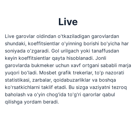
Live
Live garovlar oldindan o'tkaziladigan garovlardan
shundaki, koeffitsientlar o'yinning borishi bo'yicha har
soniyada o'zgaradi. Gol urilgach yoki tanaffusdan
keyin koeffitsientlar qayta hisoblanadi. Jonli
garovlarda bukmeker uchun xavf ortgani sababli marja
yuqori bo'ladi. Mosbet grafik trekerlar, to'p nazorati
statistikasi, zarbalar, qoidabuzarliklar va boshqa
ko'rsatkichlarni taklif etadi. Bu sizga vaziyatni tezroq
baholash va o'yin chog'ida to'g'ri qarorlar qabul
qilishga yordam beradi.