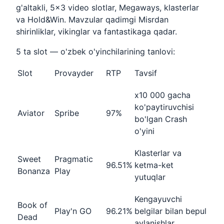
g'altakli, 5×3 video slotlar, Megaways, klasterlar
va Hold&Win. Mavzular qadimgi Misrdan
shirinliklar, vikinglar va fantastikaga qadar.
5 ta slot — o'zbek o'yinchilarining tanlovi:
Slot
Provayder
RTP
Tavsif
x10 000 gacha
ko'paytiruvchisi
Aviator
Spribe
97%
bo'lgan Crash
o'yini
Klasterlar va
Sweet
Pragmatic
96.51%
ketma-ket
Bonanza
Play
yutuqlar
Kengayuvchi
Book of
Play'n GO
96.21%
belgilar bilan bepul
Dead
aylanishlar