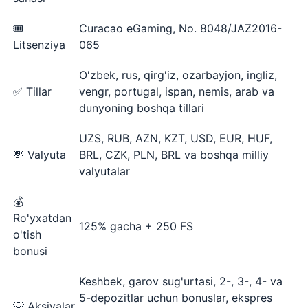
🎟️
Curacao eGaming, No. 8048/JAZ2016-
Litsenziya
065
O'zbek, rus, qirg'iz, ozarbayjon, ingliz,
✅ Tillar
vengr, portugal, ispan, nemis, arab va
dunyoning boshqa tillari
UZS, RUB, AZN, KZT, USD, EUR, HUF,
💸 Valyuta
BRL, CZK, PLN, BRL va boshqa milliy
valyutalar
💰
Ro'yxatdan
125% gacha + 250 FS
o'tish
bonusi
Keshbek, garov sug'urtasi, 2-, 3-, 4- va
5-depozitlar uchun bonuslar, ekspres
💡 Aksiyalar