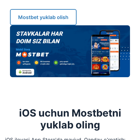
Mostbet yuklab olish
iOS uchun Mostbetni
yuklab oling
iOS ilovasi App Store'da mavjud. Qanday o'rnatish: