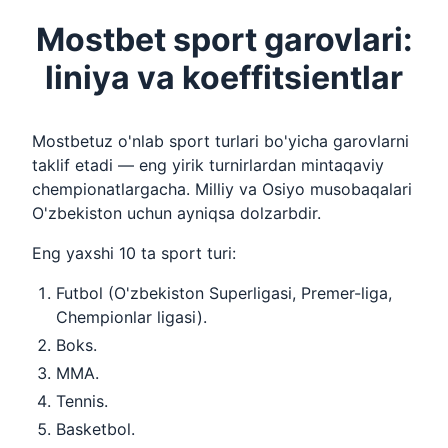
Mostbet sport garovlari:
liniya va koeffitsientlar
Mostbetuz o'nlab sport turlari bo'yicha garovlarni
taklif etadi — eng yirik turnirlardan mintaqaviy
chempionatlargacha. Milliy va Osiyo musobaqalari
O'zbekiston uchun ayniqsa dolzarbdir.
Eng yaxshi 10 ta sport turi:
Futbol (O'zbekiston Superligasi, Premer-liga,
Chempionlar ligasi).
Boks.
MMA.
Tennis.
Basketbol.