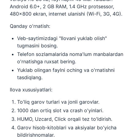
Android 6.0+, 2 GB RAM, 1.4 GHz protsessor,
480×800 ekran, internet ulanishi (Wi-Fi, 3G, 4G).
Qanday o'rnatish:
Veb-saytimizdagi "Ilovani yuklab olish"
tugmasini bosing.
Telefon sozlamalarida noma'lum manbalardan
o'rnatishga ruxsat bering.
Yuklab olingan faylni oching va o'rnatishni
tasdiqlang.
Ilova xususiyatlari:
To'liq garov turlari va jonli garovlar.
1000 dan ortiq slot va crash o'yinlari.
HUMO, Uzcard, Click orqali tez to'ldirish.
Garov hisob-kitoblari va aksiyalar bo'yicha
bildirishnomalar.